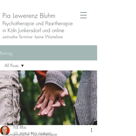
Pia Lewerenz Bluhm
Psychotherapie und Paartherapie
in Köln Junkersdorf und online
zeitnahe Termine- keine Warteliste
Beitrag
All Posts
All Posts
Systemische Therapie
Mediation
Kommunikation
Paartherapie
Beziehung
PLB Köln
22. Mai
6 Min. Lesezeit
Humanistische Psychotherapie