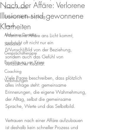
Nach der Affäre: Verlorene
Innere Anteile
Illusionen sind gewonnene
Emotionale Erschöpfung
Klarheiten
Trauer
Alzheimer Demenz
Wenn eine Affäre ans Licht kommt, 
zerbricht oft nicht nur ein 
Sexualität
(Wunsch)-Bild von der Beziehung, 
Gesprächstherapie
sondern auch das Gefühl von 
Bewältigung von Krisen
verlässlicher Realität. 
Coaching
Viele Paare beschreiben, dass plötzlich 
Verbindungen
alles infrage steht: gemeinsame 
Erinnerungen, die eigene Wahrnehmung, 
der Alltag, selbst die gemeinsame 
Sprache, Werte und das Selbstbild.
Vertrauen nach einer Affäre aufzubauen 
ist deshalb kein schneller Prozess und 