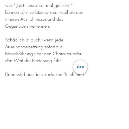
wie:“ Jetzt muss aber mal gut sein!“ 
können sehr verletzend sein, weil sie den 
inneren Ausnahmezustand des 
Gegenübers verkennen.
Schädlich ist auch, wenn jede 
Auseinandersetzung sofort zur 
Beweisführung über den Charakter oder 
den Wert der Beziehung führt. 
Dann wird aus dem konkreten Bruch eine 
totale Abwertung der ganzen Person. 
Umgekehrt ist es ebenso problematisch, 
die Affäre kleinzureden und nur noch 
nach vorne schauen zu wollen. Was 
nicht betrauert und verstanden wird, kehrt 
meist wieder zurück - als Misstrauen, 
Rückzug oder neue Eskalation.