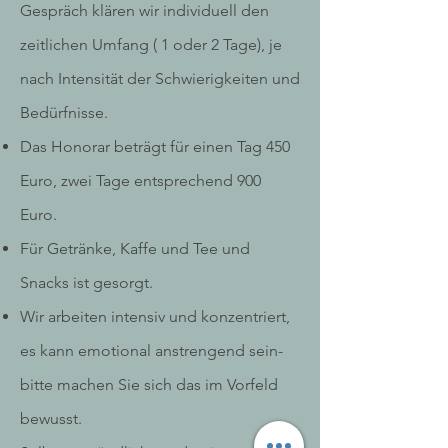
Gespräch klären wir
individuell den
zeitlichen Umfang ( 1 oder 2 Tage), je
nach Intensität der Schwierigkeiten und
Bedürfnisse.
Das Honorar beträgt für einen Tag 450
Euro, zwei Tage entsprechend 900
Euro.
Für Getränke, Kaffe und Tee und
Snacks ist gesorgt.
Wir arbeiten intensiv und
konzentriert,
es kann emotional anstrengend sein-
bitte machen Sie sich das im Vorfeld
bewusst.