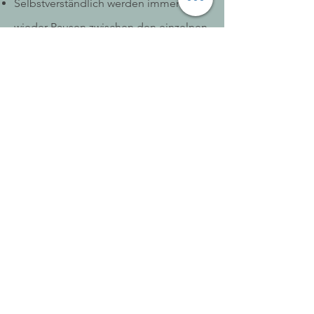
Selbstverständlich werden immer
wieder Pausen zwischen den einzelnen
Sessions eingebaut- und eine längere
Mittagspause.
Die Praxis verfügt über einen schönen
und ruhigen Garten, hier können Sie
durchatmen und Kraft tanken.
Restaurants, Bäcker und Supermarkt
sind im Ort.
Für Paare von außerhalb und einer 2
tägigen Buchung: im Kölner Westen
gibt es verschiedene Hotels der
jeweiligen
Preiskategorien.
Noch Fragen? Kontaktieren Sie