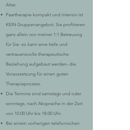
Alter.
Paartherapie kompakt und intensiv ist
KEIN Gruppenangebot. Sie profitieren
ganz allein von meiner 1:1 Betreuung
für Sie- so kann eine tiefe und
vertrauensvolle therapeutische
Beziehung aufgebaut werden- die
Voraussetzung für einen guten
Therapieprozess.
Die Termine sind samstags und oder
sonntags, nach Absprache in der Zeit
von 10.00 Uhr bis 18.00 Uhr.
Bei einem vorherigen telefonischen