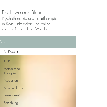
Pia Lewerenz Bluhm
Psychotherapie und Paartherapie
in Köln Junkersdorf und online
zeitnahe Termine- keine Warteliste
Blog
All Posts
All Posts
Systemische
Therapie
Mediation
Kommunikation
Paartherapie
Beziehung