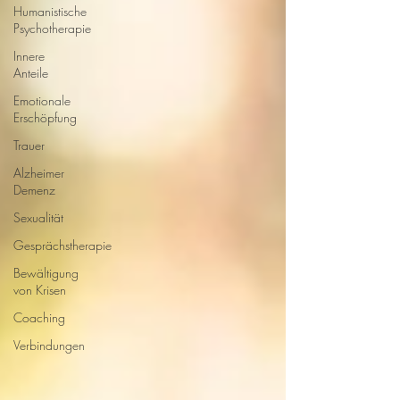
Humanistische
Psychotherapie
Innere
Anteile
Emotionale
Erschöpfung
Trauer
Alzheimer
Demenz
Sexualität
Gesprächstherapie
Bewältigung
von Krisen
Coaching
Verbindungen