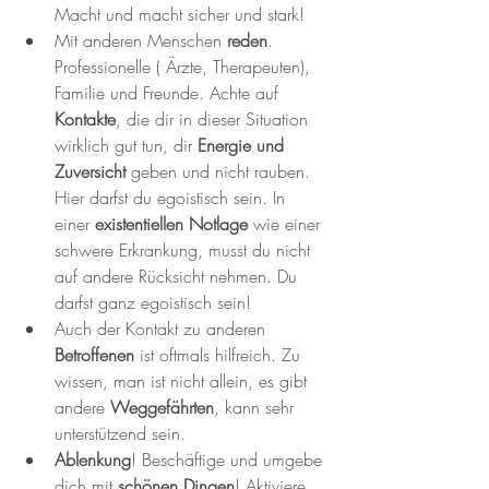
Macht und macht sicher und stark!
Mit anderen Menschen
 reden
. 
Professionelle ( Ärzte, Therapeuten), 
Familie und Freunde. Achte auf 
Kontakte
, die dir in dieser Situation 
wirklich gut tun, dir
 Energie und 
Zuversicht 
geben und nicht rauben. 
Hier darfst du egoistisch sein. In 
einer 
existentiellen Notlage
 wie einer 
schwere Erkrankung, musst du nicht 
auf andere Rücksicht nehmen. Du 
darfst ganz egoistisch sein! 
Auch der Kontakt zu anderen 
Betroffenen
 ist oftmals hilfreich. Zu 
wissen, man ist nicht allein, es gibt 
andere 
Weggefährten
, kann sehr 
unterstützend sein. 
Ablenkung
! Beschäftige und umgebe 
dich mit 
schönen Dingen
! Aktiviere 