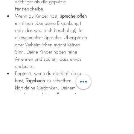
wichtiger als die geputzte 
Fensterscheibe. 
Wenn du Kinder hast, 
spreche offen
mit ihnen über deine Erkrankung ( 
oder das was dich beschäftigt). In 
altersgerechter Sprache. Überspielen 
oder Verheimlichen macht keinen 
Sinn. Deine Kinder haben feine 
Antennen und spüren, dass etwas 
anders ist. 
Beginne, wenn du die Kraft dazu 
hast, 
Tagebuch 
zu schreiben. Das 
klärt deine Gedanken. Deinem 
Tagebuch darfst du 
alles anvertrauen
, 
auch Dinge, die du deinen 
Mitmenschen vielleicht nicht sagen 
möchtest.
Oftmals sind auch 
Affirmationen
tröstend und stärkend. Sätze, wie 