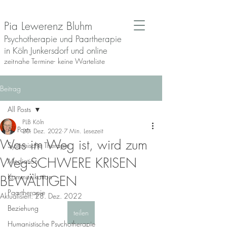
Pia Lewerenz Bluhm
Psychotherapie und Paartherapie
in Köln Junkersdorf und online
zeitnahe Termine- keine Warteliste
Beitrag
All Posts
PLB Köln
All Posts
20. Dez. 2022
7 Min. Lesezeit
Was im Weg ist, wird zum
Systemische Therapie
Weg-SCHWERE KRISEN
Mediation
Kommunikation
BEWÄLTIGEN
Paartherapie
Aktualisiert:
28. Dez. 2022
Beziehung
teilen
Humanistische Psychotherapie